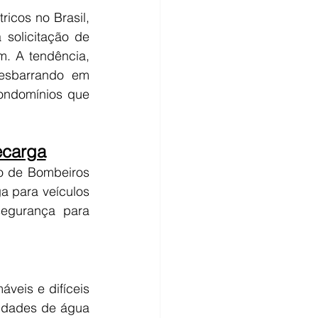
icos no Brasil, 
solicitação de 
. A tendência, 
esbarrando em 
ondomínios que 
ecarga
o de Bombeiros 
a para veículos 
egurança para 
áveis e difíceis 
idades de água 