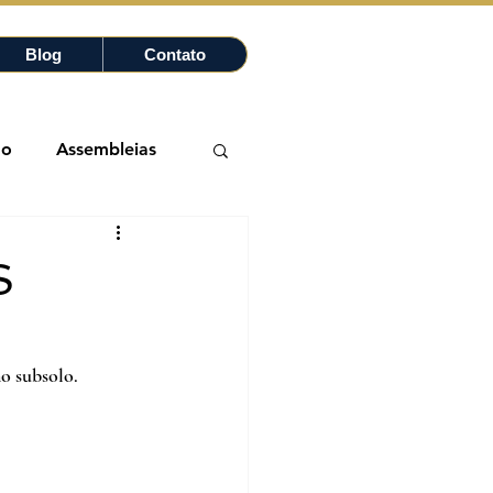
Blog
Contato
ão
Assembleias
tricos
S
o subsolo.