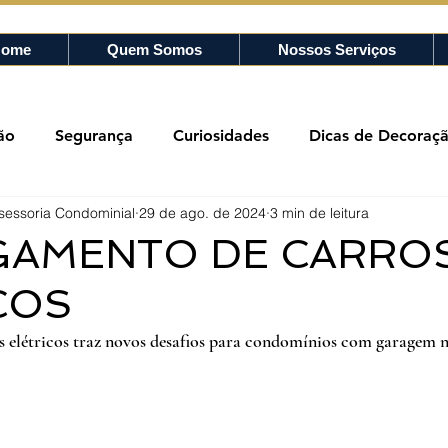
ome
Quem Somos
Nossos Serviços
ão
Segurança
Curiosidades
Dicas de Decoraç
sessoria Condominial
29 de ago. de 2024
3 min de leitura
Bombeiros
Ubuntu
Boas maneiras
Veículos Elé
GAMENTO DE CARRO
COS
s elétricos traz novos desafios para condomínios com garagem n