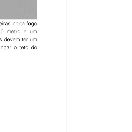
iras corta-fogo 
60 metro e um 
s devem ter um 
çar o teto do 